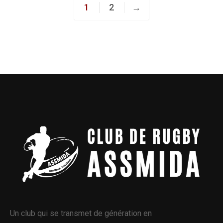
1
2
→
Un club qui se transmet de génération en