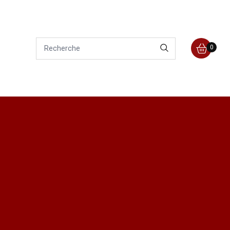
0
E
AIRES
 de Rugby de l’ASSMIDA sont le moteur essentiel
 Leur soutien inébranlable renforce nos liens
 croissance continue de notre équipe. Ensemble,