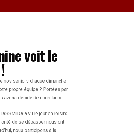
de qui transcende le sport pour embrasser les
lence.
NÉVOLES
JOUEURS
90
82
ine voit le
!
 de nos seniors chaque dimanche
notre propre équipe ? Portées par
ous avons décidé de nous lancer
’ASSMIDA a vu le jour en loisirs.
volonté de se dépasser nous ont
rd’hui, nous participons à la