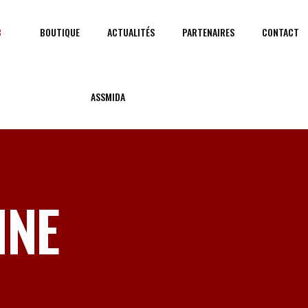
B
BOUTIQUE
ACTUALITÉS
PARTENAIRES
CONTACT
ASSMIDA
À PROPOS D
NOS PARTEN
INE
Les partenaires engagés du club
de notre succès sur le terrain.
communautaires et contribue à la