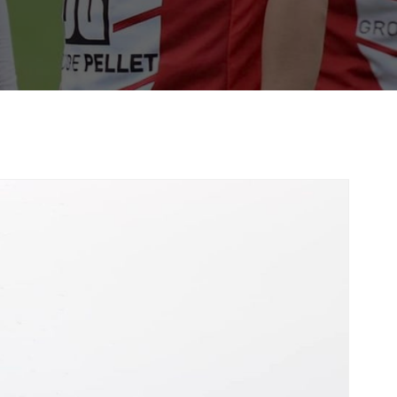
de qui transcende le sport pour embrasser les
lence.
NÉVOLES
JOUEURS
90
82