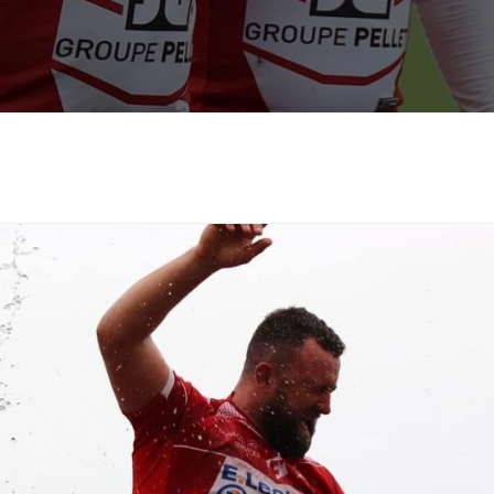
nous formons une alliance soli
valeurs de camaraderie et d’excel
PARTENAIRE
BÉ
159
4