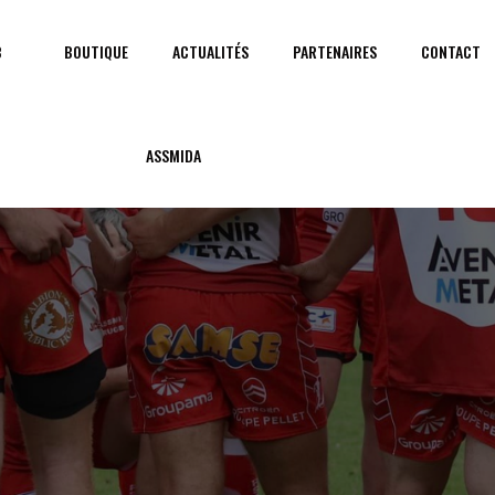
B
BOUTIQUE
ACTUALITÉS
PARTENAIRES
CONTACT
ASSMIDA
À PROPOS D
NOS PARTEN
Les partenaires engagés du club
de notre succès sur le terrain.
communautaires et contribue à la