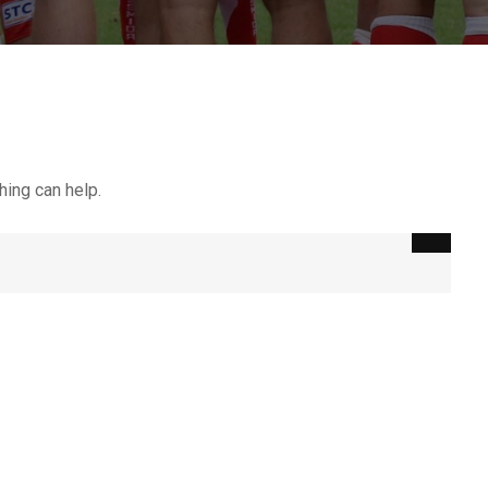
nous formons une alliance soli
valeurs de camaraderie et d’excel
PARTENAIRE
BÉ
159
4
hing can help.