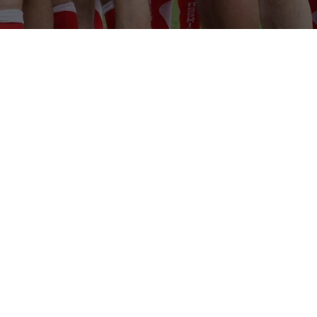
de qui transcende le sport pour embrasser les
lence.
NÉVOLES
JOUEURS
90
82