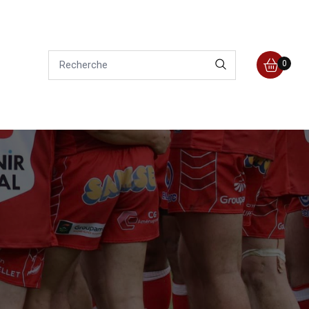
0
E
AIRES
 de Rugby de l’ASSMIDA sont le moteur essentiel
 Leur soutien inébranlable renforce nos liens
 croissance continue de notre équipe. Ensemble,